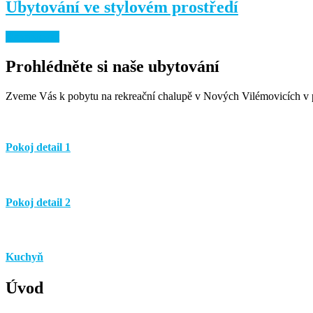
Ubytování ve stylovém prostředí
Rezervovat
Prohlédněte si naše
ubytování
Zveme Vás k pobytu na rekreační chalupě v Nových Vilémovicích v p
Pokoj detail 1
Pokoj detail 2
Kuchyň
Úvod