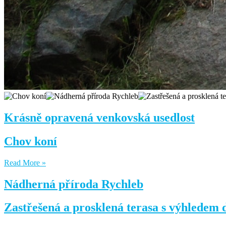
Krásně opravená venkovská usedlost
Chov koní
Read More »
Nádherná příroda Rychleb
Zastřešená a prosklená terasa s výhledem 